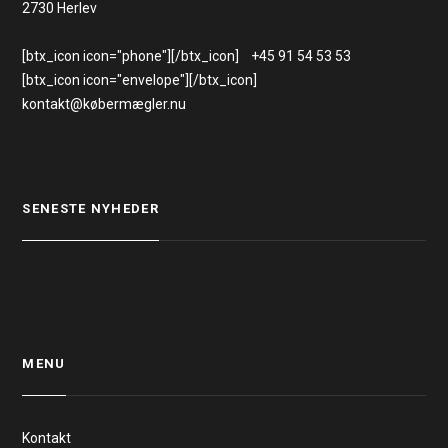
2730 Herlev
[btx_icon icon="phone"][/btx_icon] +45 91 54 53 53
[btx_icon icon="envelope"][/btx_icon]
kontakt@købermægler.nu
SENESTE NYHEDER
MENU
Kontakt