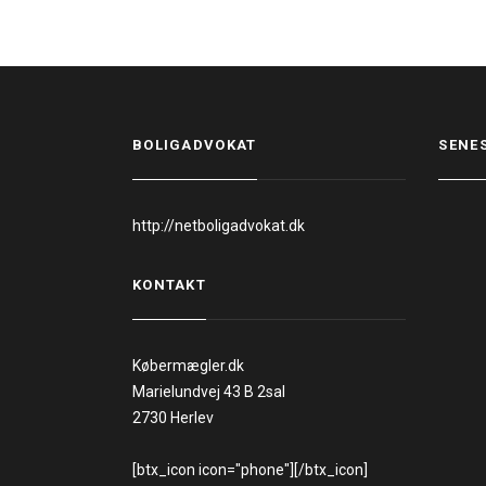
BOLIGADVOKAT
SENE
http://netboligadvokat.dk
KONTAKT
Købermægler.dk
Marielundvej 43 B 2sal
2730 Herlev
[btx_icon icon="phone"][/btx_icon]