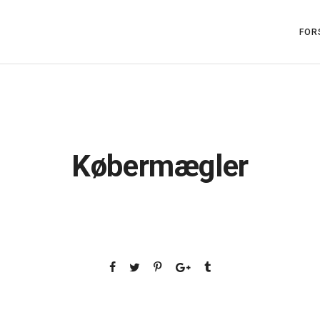
FOR
Købermægler