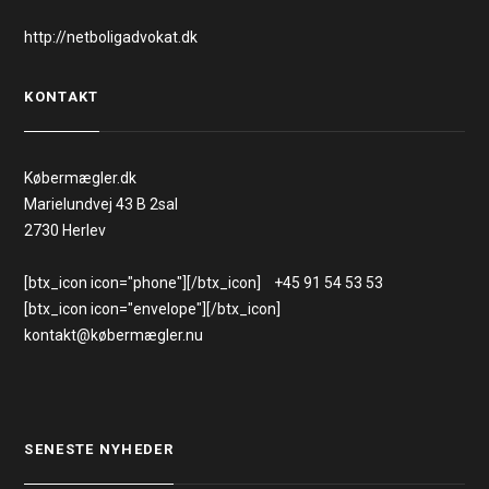
http://netboligadvokat.dk
KONTAKT
Købermægler.dk
Marielundvej 43 B 2sal
2730 Herlev
[btx_icon icon="phone"][/btx_icon] +45 91 54 53 53
[btx_icon icon="envelope"][/btx_icon]
kontakt@købermægler.nu
SENESTE NYHEDER