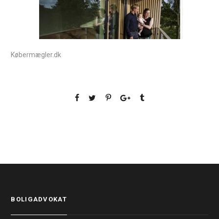
Købermægler.dk
BOLIGADVOKAT