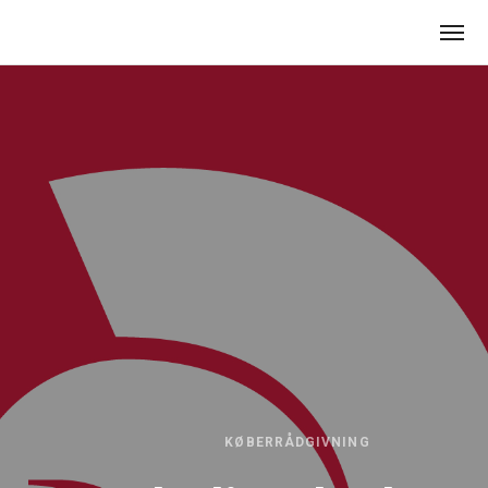
KØBERRÅDGIVNING