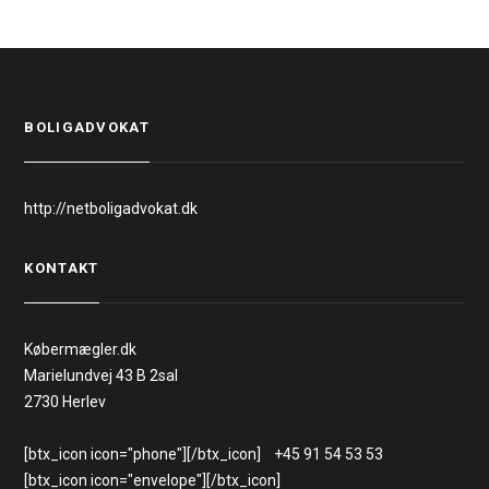
BOLIGADVOKAT
http://netboligadvokat.dk
KONTAKT
Købermægler.dk
Marielundvej 43 B 2sal
2730 Herlev
[btx_icon icon="phone"][/btx_icon] +45 91 54 53 53
[btx_icon icon="envelope"][/btx_icon]