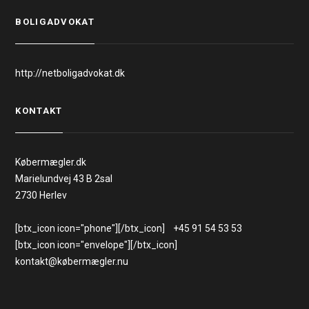
BOLIGADVOKAT
http://netboligadvokat.dk
KONTAKT
Købermægler.dk
Marielundvej 43 B 2sal
2730 Herlev
[btx_icon icon="phone"][/btx_icon] +45 91 54 53 53
[btx_icon icon="envelope"][/btx_icon]
kontakt@købermægler.nu