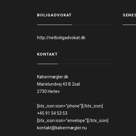
BOLIGADVOKAT
SENE
http://netboligadvokat.dk
KONTAKT
Købermægler.dk
Marielundvej 43 B 2sal
2730 Herlev
[btx_icon icon="phone"][/btx_icon]
+45 91 54 53 53
[btx_icon icon="envelope"][/btx_icon]
kontakt@købermægler.nu