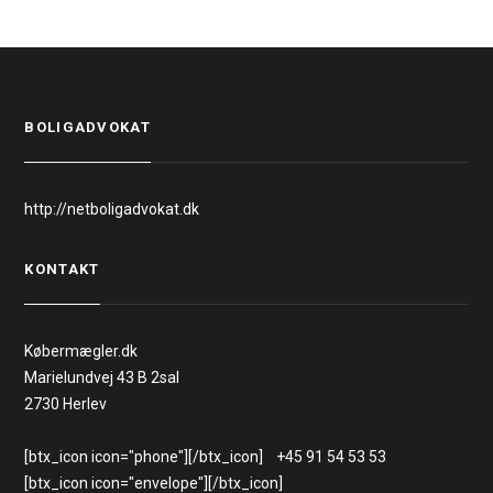
BOLIGADVOKAT
http://netboligadvokat.dk
KONTAKT
Købermægler.dk
Marielundvej 43 B 2sal
2730 Herlev
[btx_icon icon="phone"][/btx_icon] +45 91 54 53 53
[btx_icon icon="envelope"][/btx_icon]