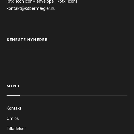
[btx_icon icon="envelope"][/btx_icon]
kontakt@købermægler.nu
SENESTE NYHEDER
MENU
Kontakt
Om os
Tilladelser