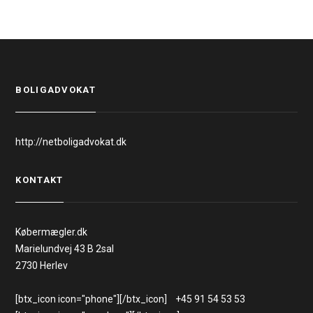
BOLIGADVOKAT
http://netboligadvokat.dk
KONTAKT
Købermægler.dk
Marielundvej 43 B 2sal
2730 Herlev
[btx_icon icon="phone"][/btx_icon] +45 91 54 53 53